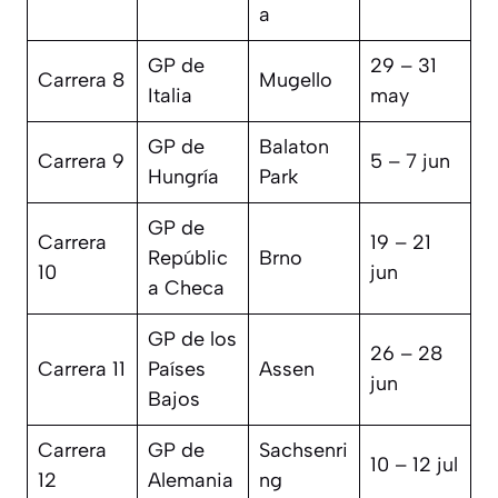
a
GP de
29 – 31
Carrera 8
Mugello
Italia
may
GP de
Balaton
Carrera 9
5 – 7 jun
Hungría
Park
GP de
Carrera
19 – 21
Repúblic
Brno
10
jun
a Checa
GP de los
26 – 28
Carrera 11
Países
Assen
jun
Bajos
Carrera
GP de
Sachsenri
10 – 12 jul
12
Alemania
ng