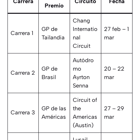
Carrera
Circuito
Fecha
Premio
Chang
GP de
Internatio
27 feb – 1
Carrera 1
Tailandia
nal
mar
Circuit
Autódro
GP de
mo
20 – 22
Carrera 2
Brasil
Ayrton
mar
Senna
Circuit of
GP de las
the
27 – 29
Carrera 3
Américas
Americas
mar
(Austin)
Lusail