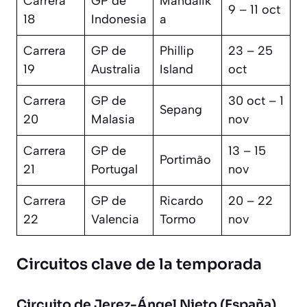
Carrera
GP de
Mandalik
9 – 11 oct
18
Indonesia
a
Carrera
GP de
Phillip
23 – 25
19
Australia
Island
oct
Carrera
GP de
30 oct – 1
Sepang
20
Malasia
nov
Carrera
GP de
13 – 15
Portimão
21
Portugal
nov
Carrera
GP de
Ricardo
20 – 22
22
Valencia
Tormo
nov
Circuitos clave de la temporada
Circuito de Jerez-Ángel Nieto (España)