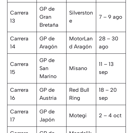
GP de
Carrera
Silverston
Gran
7 – 9 ago
13
e
Bretaña
Carrera
GP de
MotorLan
28 – 30
14
Aragón
d Aragón
ago
GP de
Carrera
11 – 13
San
Misano
15
sep
Marino
Carrera
GP de
Red Bull
18 – 20
16
Austria
Ring
sep
Carrera
GP de
Motegi
2 – 4 oct
17
Japón