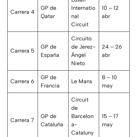
GP de
Internatio
10 – 12
Carrera 4
Qatar
nal
abr
Circuit
Circuito
GP de
de Jerez-
24 – 26
Carrera 5
España
Ángel
abr
Nieto
GP de
8 – 10
Carrera 6
Le Mans
Francia
may
Circuit
de
GP de
Barcelon
15 – 17
Carrera 7
Cataluña
a-
may
Cataluny