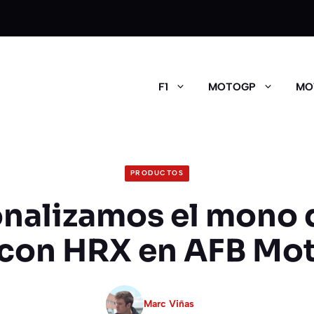
F1
MOTOGP
MO
PRODUCTOS
nalizamos el mono 
con HRX en AFB Mo
Marc Viñas