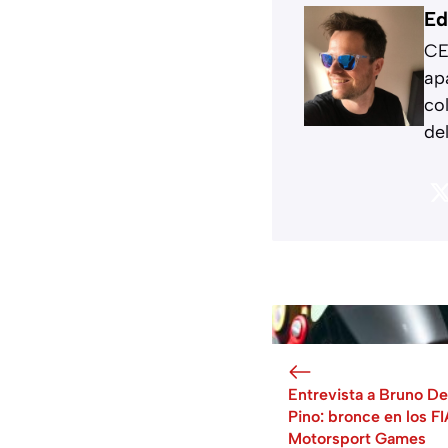
Ed
CE
ap
co
de
Entrevista a Bruno De
Pino: bronce en los FI
Motorsport Games