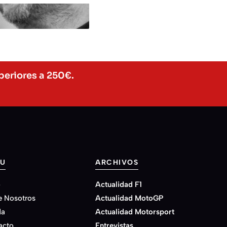
periores a 250€.
U
ARCHIVOS
o
Actualidad F1
e Nosotros
Actualidad MotoGP
da
Actualidad Motorsport
acto
Entrevistas