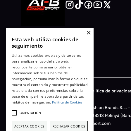
×
Esta web utiliza cookies de
seguimiento
Utilizamos cookies propias y de terceros
para analizar el uso del sitio web,
reconocerte como usuario, obtener
información sobre tus hábitos de
navegación, personalizar la forma en que se
muestra el contenido y mostrarte publicidad
relacionada con tus preferencias sobre la
Términos y condiciones
Aviso legal
Política de privacida
base de un perfil elaborado a partir de tus
hábitos de navegación.
Política de Cookies
© 2026 - AFB Motorsport - Auto Fashion Brands S.L. -
ORIENTACIÓN
C/ Santiago Rusiñol, 14, Nave D11 - 08213 Polinyà (Bar
+34 933 222 613 - info@afbmotorsport.com
ACEPTAR COOKIES
RECHAZAR COOKIES