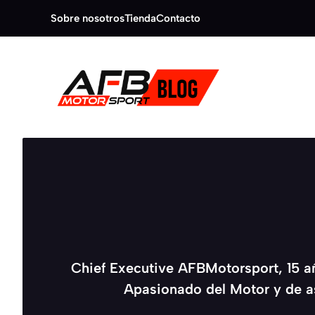
Saltar
Sobre nosotros
Tienda
Contacto
al
contenido
Chief Executive AFBMotorsport, 15 añ
Apasionado del Motor y de as