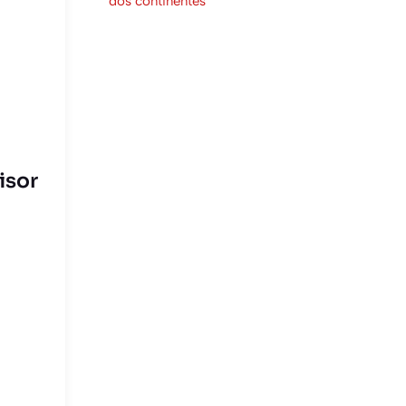
dos continentes
isor