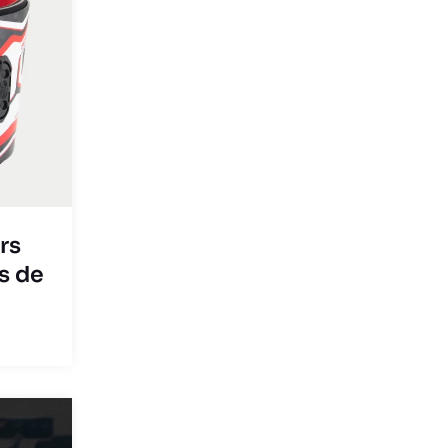
rs
s de