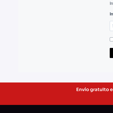
I
I
Envío gratuito 