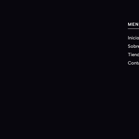
MEN
Inici
Sobr
Tien
Cont