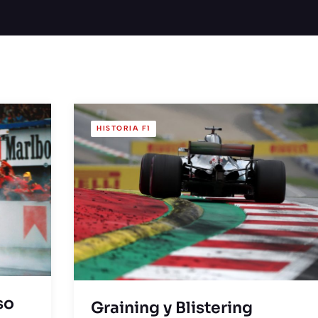
HISTORIA F1
so
Graining y Blistering