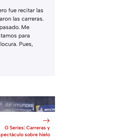
o fue recitar las
ron las carreras.
l pasado. Me
estamos para
locura. Pues,
G Series: Carreras y
spectáculo sobre hielo