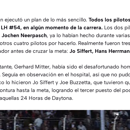
in ejecutó un plan de lo más sencillo.
Todos los pilotos
7 LH #54, en algún momento de la carrera.
Los dos pil
y Jochen Neerpasch
, ya lo habían hecho durante varias
tros cuatro pilotos por hacerlo. Realmente fueron tre
ador antes de cruzar la meta:
Jo Siffert, Hans Herrma
tante, Gerhard Mitter, había sido el desafortunado ho
 Seguía en observación en el hospital, así que no pud
lo hicieron Jo Siffert y Joe Buzzetta, que tuvieron q
ontura hasta la meta, logrando el tercer puesto del po
n aquellas 24 Horas de Daytona.