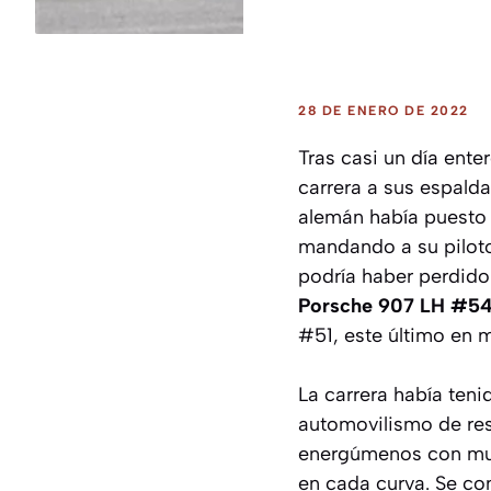
28 DE ENERO DE 2022
Tras casi un día ente
carrera a sus espald
alemán había puesto 
mandando a su piloto 
podría haber perdid
Porsche 907 LH #54 
#51, este último en 
La carrera había ten
automovilismo de resi
energúmenos con muy 
en cada curva. Se co