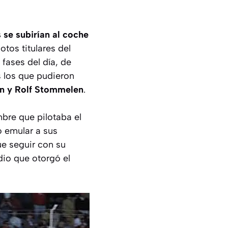
 se subirían al coche
otos titulares del
 fases del día, de
s los que pudieron
nn y Rolf Stommelen
.
mbre que pilotaba el
o emular a sus
ue seguir con su
dio que otorgó el