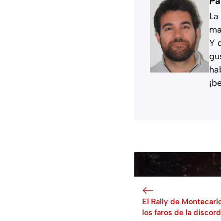
Pa
La
ma
Y 
gu
ha
¡b
El Rally de Montecarl
los faros de la discord