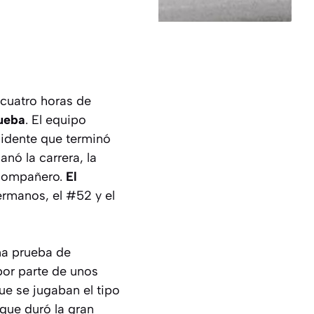
icuatro horas de
rueba
. El equipo
cidente que terminó
nó la carrera, la
 compañero.
El
rmanos, el #52 y el
na prueba de
por parte de unos
ue se jugaban el tipo
que duró la gran