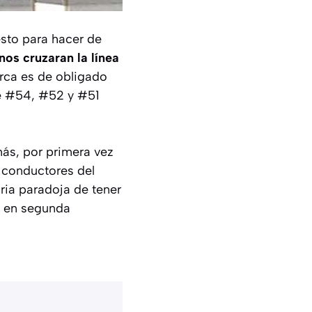
esto para hacer de
nos cruzaran la línea
arca es de obligado
he #54, #52 y #51
más, por primera vez
 conductores del
aria paradoja de tener
o en segunda