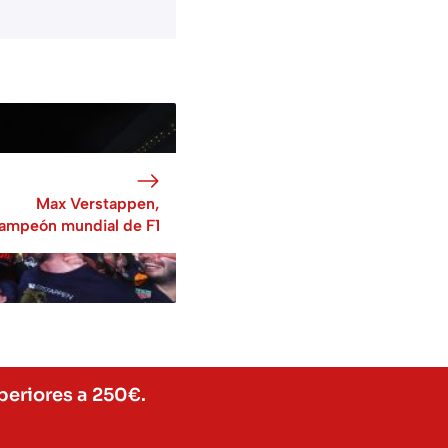
Max Verstappen,
ampeón mundial de F1
periores a 250€.