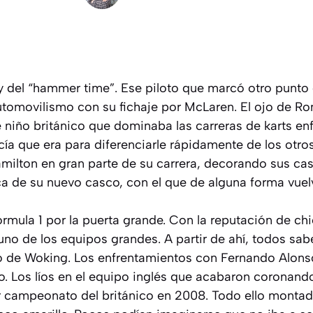
y del “hammer time”. Ese piloto que marcó otro punto d
utomovilismo con su fichaje por McLaren. El ojo de Ro
 niño británico que dominaba las carreras de karts e
cía que era para diferenciarle rápidamente de los otros 
lton en gran parte de su carrera, decorando sus cas
ca de su nuevo casco, con el que de alguna forma vuel
órmula 1 por la puerta grande. Con la reputación de ch
uno de los equipos grandes. A partir de ahí, todos s
po de Woking. Los enfrentamientos con Fernando Alons
 Los líos en el equipo inglés que acabaron coronand
r campeonato del británico en 2008. Todo ello monta