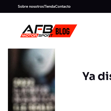
Saltar
Sobre nosotros
Tienda
Contacto
al
contenido
Ya di