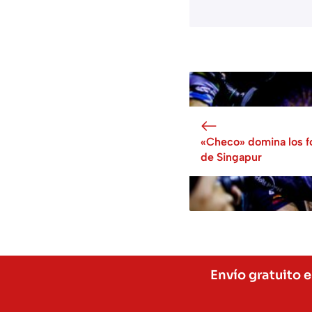
«Checo» domina los f
de Singapur
Envío gratuito 