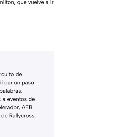
ilton, que vuelve a ir
rcuito de
í dar un paso
palabras.
s a eventos de
elerador, AFB
de Rallycross.