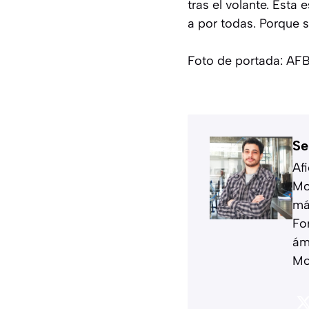
tras el volante. Esta
a por todas. Porque s
Foto de portada: AF
Se
Af
Mo
má
Fo
ám
Mo