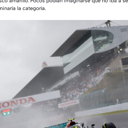
sco amarillo. Pocos podían imaginarse que no iba a ser
naría la categoría.