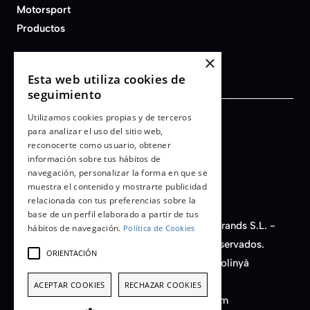
Motorsport
Productos
×
Esta web utiliza cookies de
seguimiento
Utilizamos cookies propias y de terceros
Términos y condiciones
para analizar el uso del sitio web,
reconocerte como usuario, obtener
Aviso legal
información sobre tus hábitos de
Política de privacidad
navegación, personalizar la forma en que se
Cookies
muestra el contenido y mostrarte publicidad
relacionada con tus preferencias sobre la
base de un perfil elaborado a partir de tus
© 2026 - AFB Motorsport - Auto Fashion Brands S.L. -
hábitos de navegación.
Política de Cookies
CIF nº B-66450149. Todos los derechos reservados.
ORIENTACIÓN
C/ Santiago Rusiñol, 14, Nave D11 - 08213 Polinyà
(Barcelona) Spain
ACEPTAR COOKIES
RECHAZAR COOKIES
+34 933 222 613 - info@afbmotorsport.com