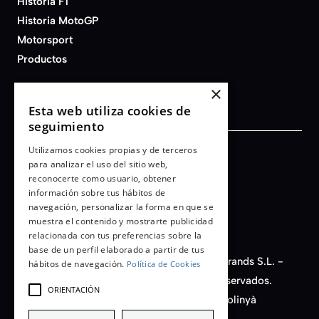
Historia F1
Historia MotoGP
Motorsport
Productos
×
Esta web utiliza cookies de
seguimiento
Utilizamos cookies propias y de terceros
Términos y condiciones
para analizar el uso del sitio web,
reconocerte como usuario, obtener
Aviso legal
información sobre tus hábitos de
Política de privacidad
navegación, personalizar la forma en que se
Cookies
muestra el contenido y mostrarte publicidad
relacionada con tus preferencias sobre la
base de un perfil elaborado a partir de tus
© 2026 - AFB Motorsport - Auto Fashion Brands S.L. -
hábitos de navegación.
Política de Cookies
CIF nº B-66450149. Todos los derechos reservados.
ORIENTACIÓN
C/ Santiago Rusiñol, 14, Nave D11 - 08213 Polinyà