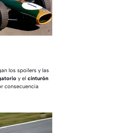
gan los spoilers y las
gatorio
y el
cinturón
or consecuencia