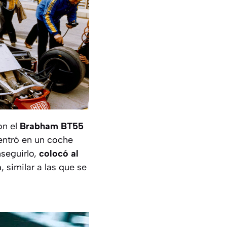
on el
Brabham BT55
entró en un coche
nseguirlo,
colocó al
a
, similar a las que se