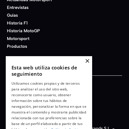
Entrevistas
Guías
Historia F1
Historia MotoGP
Motorsport
Productos
×
Esta web utiliza cookies de
seguimiento
Utilizamos cookies propias y de terceros
Términos y condiciones
para analizar el uso del sitio web,
reconocerte como usuario, obtener
Aviso legal
información sobre tus hábitos de
Política de privacidad
navegación, personalizar la forma en que se
Cookies
muestra el contenido y mostrarte publicidad
relacionada con tus preferencias sobre la
base de un perfil elaborado a partir de tus
© 2026 - AFB Motorsport - Auto Fashion Brands S.L. -