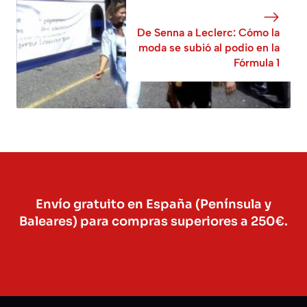
De Senna a Leclerc: Cómo la
moda se subió al podio en la
Fórmula 1
Envío gratuito en España (Península y
Baleares) para compras superiores a 250€.