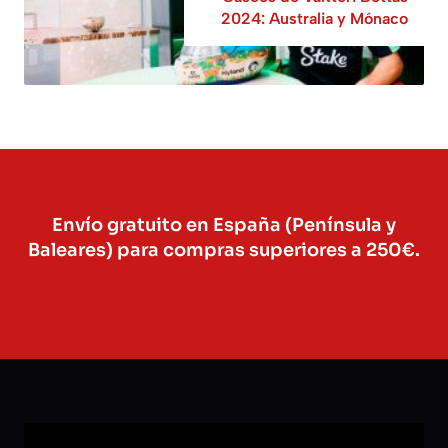
2024: Australia y Mónaco
Envío gratuito en España (Península y
Baleares) para compras superiores a 250€.