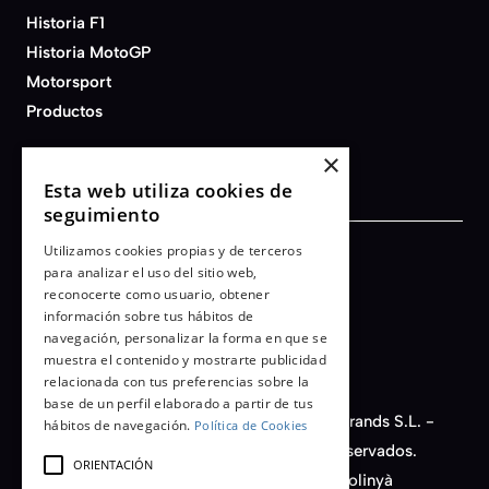
Historia F1
Historia MotoGP
Motorsport
Productos
×
Esta web utiliza cookies de
seguimiento
Utilizamos cookies propias y de terceros
Términos y condiciones
para analizar el uso del sitio web,
reconocerte como usuario, obtener
Aviso legal
información sobre tus hábitos de
Política de privacidad
navegación, personalizar la forma en que se
Cookies
muestra el contenido y mostrarte publicidad
relacionada con tus preferencias sobre la
base de un perfil elaborado a partir de tus
© 2026 - AFB Motorsport - Auto Fashion Brands S.L. -
hábitos de navegación.
Política de Cookies
CIF nº B-66450149. Todos los derechos reservados.
ORIENTACIÓN
C/ Santiago Rusiñol, 14, Nave D11 - 08213 Polinyà