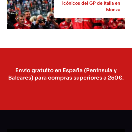
icónicos del GP de Italia en
Monza
Envío gratuito en España (Península y
Baleares) para compras superiores a 250€.