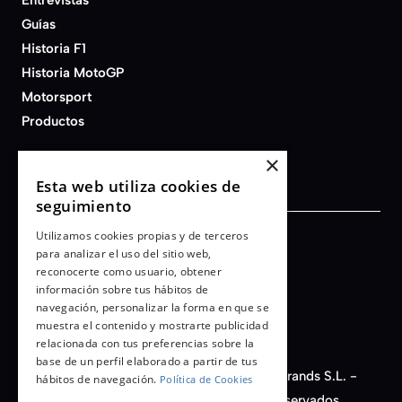
Guías
Historia F1
Historia MotoGP
Motorsport
Productos
×
Esta web utiliza cookies de
seguimiento
Utilizamos cookies propias y de terceros
Términos y condiciones
para analizar el uso del sitio web,
reconocerte como usuario, obtener
Aviso legal
información sobre tus hábitos de
Política de privacidad
navegación, personalizar la forma en que se
Cookies
muestra el contenido y mostrarte publicidad
relacionada con tus preferencias sobre la
base de un perfil elaborado a partir de tus
© 2026 - AFB Motorsport - Auto Fashion Brands S.L. -
hábitos de navegación.
Política de Cookies
CIF nº B-66450149. Todos los derechos reservados.