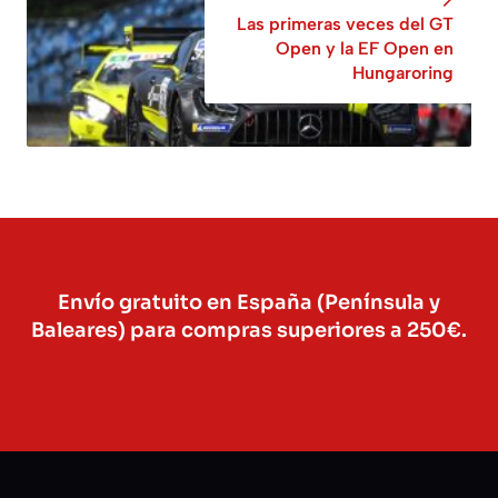
Las primeras veces del GT
Open y la EF Open en
Hungaroring
Envío gratuito en España (Península y
Baleares) para compras superiores a 250€.