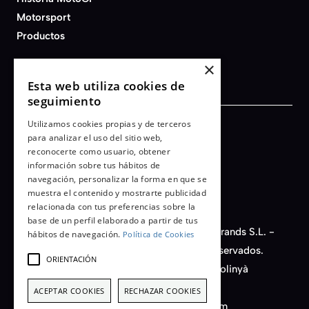
Motorsport
Productos
×
Esta web utiliza cookies de
seguimiento
Utilizamos cookies propias y de terceros
Términos y condiciones
para analizar el uso del sitio web,
reconocerte como usuario, obtener
Aviso legal
información sobre tus hábitos de
Política de privacidad
navegación, personalizar la forma en que se
Cookies
muestra el contenido y mostrarte publicidad
relacionada con tus preferencias sobre la
base de un perfil elaborado a partir de tus
© 2026 - AFB Motorsport - Auto Fashion Brands S.L. -
hábitos de navegación.
Política de Cookies
CIF nº B-66450149. Todos los derechos reservados.
ORIENTACIÓN
C/ Santiago Rusiñol, 14, Nave D11 - 08213 Polinyà
(Barcelona) Spain
ACEPTAR COOKIES
RECHAZAR COOKIES
+34 933 222 613 - info@afbmotorsport.com