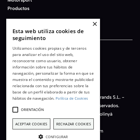
Productos
×
Esta web utiliza cookies de
seguimiento
Utilizamos cookies propias y de terceros
Términos y condiciones
para analizar el uso del sitio web,
reconocerte como usuario, obtener
Aviso legal
información sobre tus hábitos de
Política de privacidad
navegación, personalizar la forma en que se
Cookies
muestra el contenido y mostrarte publicidad
relacionada con tus preferencias sobre la
base de un perfil elaborado a partir de tus
© 2026 - AFB Motorsport - Auto Fashion Brands S.L. -
hábitos de navegación.
Política de Cookies
CIF nº B-66450149. Todos los derechos reservados.
ORIENTACIÓN
C/ Santiago Rusiñol, 14, Nave D11 - 08213 Polinyà
(Barcelona) Spain
ACEPTAR COOKIES
RECHAZAR COOKIES
+34 933 222 613 - info@afbmotorsport.com
CONFIGURAR