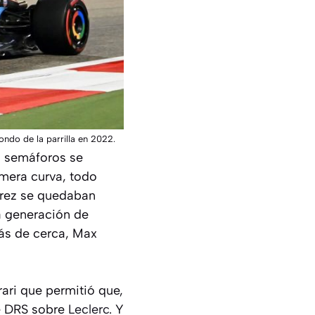
ndo de la parrilla en 2022.
os semáforos se
imera curva, todo
rez se quedaban
a generación de
ás de cerca, Max
ari que permitió que,
de DRS sobre
Leclerc
. Y