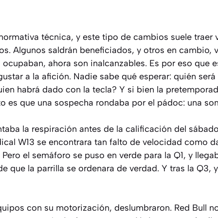
normativa técnica, y este tipo de cambios suele traer
pos. Algunos saldrán beneficiados, y otros en cambio, 
 ocupaban, ahora son inalcanzables. Es por eso que e
ustar a la afición. Nadie sabe qué esperar: quién será
uien habrá dado con la tecla? Y si bien la pretempor
rto es que una sospecha rondaba por el pádoc: una somb
aba la respiración antes de la calificación del sábado
ical W13 se encontrara tan falto de velocidad como d
 Pero el semáforo se puso en verde para la Q1, y llegab
 que la parrilla se ordenara de verdad. Y tras la Q3,
equipos con su motorización, deslumbraron. Red Bull n