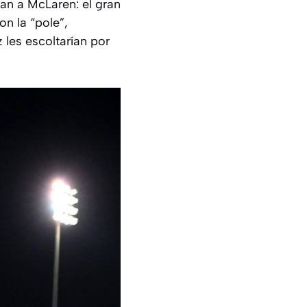
an a McLaren: el gran
on la “pole”,
z
les escoltarían por