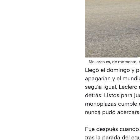
McLaren es, de momento, el
Llegó el domingo y po
apagarían y el mundia
seguía igual. Leclerc
detrás. Listos para 
monoplazas cumple c
nunca pudo acercarse
Fue después cuando s
tras la parada del e