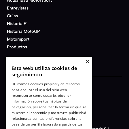
Actualidad Motorsport
Entrevistas
Guías
Historia F1
Historia MotoGP
Motorsport
Productos
×
Esta web utiliza cookies de
seguimiento
Utilizamos cookies propias y de terceros
Términos y condiciones
para analizar el uso del sitio web,
reconocerte como usuario, obtener
Aviso legal
información sobre tus hábitos de
Política de privacidad
navegación, personalizar la forma en que se
Cookies
muestra el contenido y mostrarte publicidad
relacionada con tus preferencias sobre la
base de un perfil elaborado a partir de tus
© 2026 - AFB Motorsport - Auto Fashion Brands S.L. -