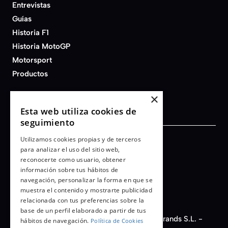
Entrevistas
Guías
Historia F1
Historia MotoGP
Motorsport
Productos
×
Esta web utiliza cookies de
seguimiento
Utilizamos cookies propias y de terceros
Términos y condiciones
para analizar el uso del sitio web,
reconocerte como usuario, obtener
Aviso legal
información sobre tus hábitos de
Política de privacidad
navegación, personalizar la forma en que se
Cookies
muestra el contenido y mostrarte publicidad
relacionada con tus preferencias sobre la
base de un perfil elaborado a partir de tus
© 2026 - AFB Motorsport - Auto Fashion Brands S.L. -
hábitos de navegación.
Política de Cookies