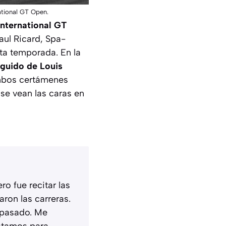
ational GT Open.
International GT
Paul Ricard, Spa-
ta temporada. En la
guido de Louis
mbos certámenes
se vean las caras en
o fue recitar las
ron las carreras.
l pasado. Me
estamos para