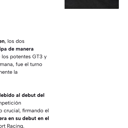
en
, los dos
ipa de manera
e los potentes GT3 y
mana, fue el turno
mente la
ebido al debut del
mpetición
o crucial, firmando el
era en su debut en el
rt Racing.