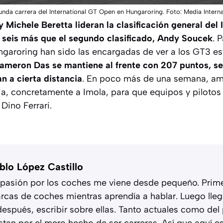
gunda carrera del International GT Open en Hungaroring. Foto: Media Intern
 Michele Beretta lideran la clasificación general del 
 seis más que el segundo clasificado, Andy Soucek
. 
aroring han sido las encargadas de ver a los GT3 es
ameron Das se mantiene al frente con 207 puntos, se
 a cierta distancia
. En poco más de una semana, a
ia, concretamente a Imola, para que equipos y pilotos 
Dino Ferrari.
blo López Castillo
 pasión por los coches me viene desde pequeño. Primer
rcas de coches mientras aprendía a hablar. Luego llega
después, escribir sobre ellas. Tanto actuales como de
stan por el mero hecho de ser carreras. Así que aquí 