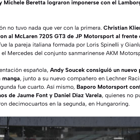
 y Michele Beretta lograron imponerse con el Lambor
ión no tuvo nada que ver con la primera.
Christian Klie
ron al McLaren 720S GT3 de JP Motorsport al frente d
fue la pareja italiana formada por Loris Spinelli y Gian
n el Mercedes del conjunto sanmarinense AKM Motorsp
sentación española,
Andy Soucek consiguió un nuevo p
ra manga
, junto a su nuevo compañero en Lechner Raci
egunda fue cuarto. Así mismo,
Baporo Motorsport con
s de Jaume Font y Daniel Díaz Varela
, quienes no p
eron decimocuartos en la segunda, en Hungaroring.