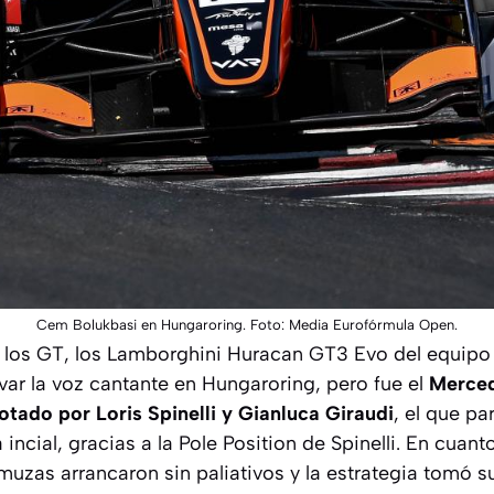
Cem Bolukbasi en Hungaroring. Foto: Media Eurofórmula Open.
a los GT, los Lamborghini Huracan GT3 Evo del equipo
var la voz cantante en Hungaroring, pero fue el
Merce
tado por Loris Spinelli y Gianluca Giraudi
, el que pa
 incial, gracias a la Pole Position de Spinelli. En cuan
muzas arrancaron sin paliativos y la estrategia tomó 