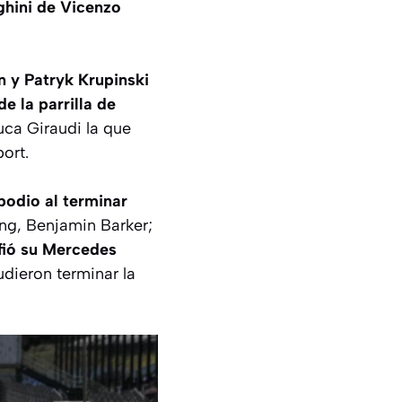
ghini de Vicenzo
n y Patryk Krupinski
e la parrilla de
luca Giraudi la que
ort.
odio al terminar
ng, Benjamin Barker;
fió su Mercedes
udieron terminar la