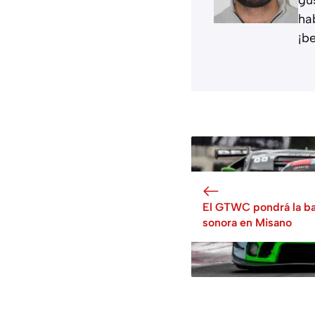
ha
¡b
El GTWC pondrá la b
sonora en Misano