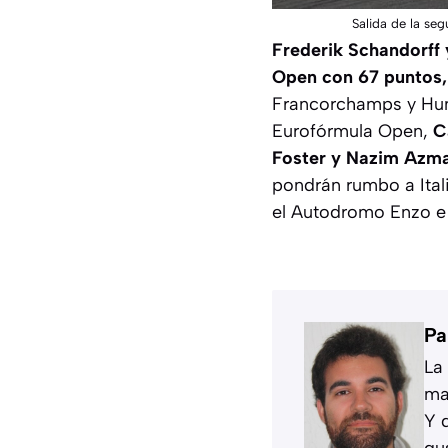
Salida de la se
Frederik Schandorff y
Open con 67 puntos,
Francorchamps y Hung
Eurofórmula Open,
C
Foster y Nazim Azman
pondrán rumbo a Ital
el Autodromo Enzo e 
Pa
La
ma
Y 
gu