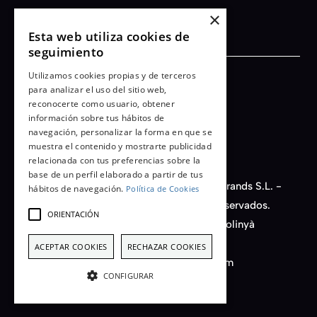
×
Esta web utiliza cookies de
seguimiento
Utilizamos cookies propias y de terceros
Términos y condiciones
para analizar el uso del sitio web,
reconocerte como usuario, obtener
Aviso legal
información sobre tus hábitos de
Política de privacidad
navegación, personalizar la forma en que se
Cookies
muestra el contenido y mostrarte publicidad
relacionada con tus preferencias sobre la
base de un perfil elaborado a partir de tus
© 2026 - AFB Motorsport - Auto Fashion Brands S.L. -
hábitos de navegación.
Política de Cookies
CIF nº B-66450149. Todos los derechos reservados.
ORIENTACIÓN
C/ Santiago Rusiñol, 14, Nave D11 - 08213 Polinyà
(Barcelona) Spain
ACEPTAR COOKIES
RECHAZAR COOKIES
+34 933 222 613 - info@afbmotorsport.com
CONFIGURAR