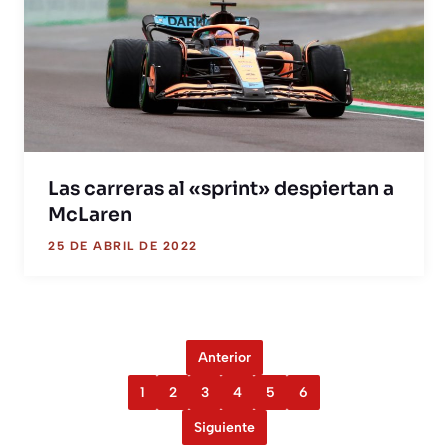
Las carreras al «sprint» despiertan a
McLaren
25 DE ABRIL DE 2022
Anterior
1
2
3
4
5
6
Siguiente