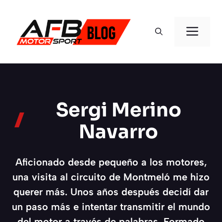
Saltar
al
ME
contenido
Sergi Merino
Navarro
Aficionado desde pequeño a los motores,
una visita al circuito de Montmeló me hizo
querer más. Unos años después decidí dar
un paso más e intentar transmitir el mundo
del motor a través de palabras. Formado